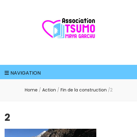
Association
Tsumo Maya
NAVIGATION
Garchu
Home
/
Action
/
Fin de la construction
/
2
2