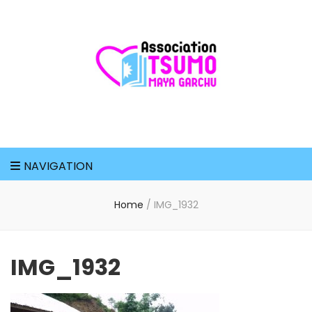
Association
Tsumo Maya
NAVIGATION
Garchu
Home
/
IMG_1932
IMG_1932