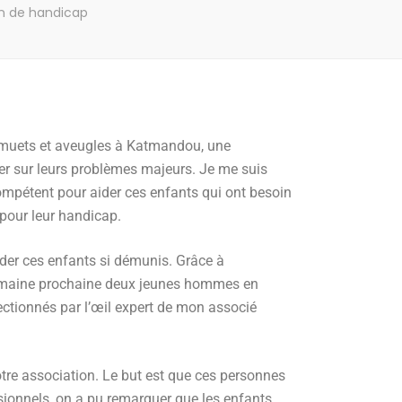
on de handicap
s, muets et aveugles à Katmandou, une
er sur leurs problèmes majeurs. Je me suis
ompétent pour aider ces enfants qui ont besoin
 pour leur handicap.
ider ces enfants si démunis. Grâce à
 semaine prochaine deux jeunes hommes en
électionnés par l’œil expert de mon associé
otre association. Le but est que ces personnes
ssionnels, on a pu remarquer que les enfants