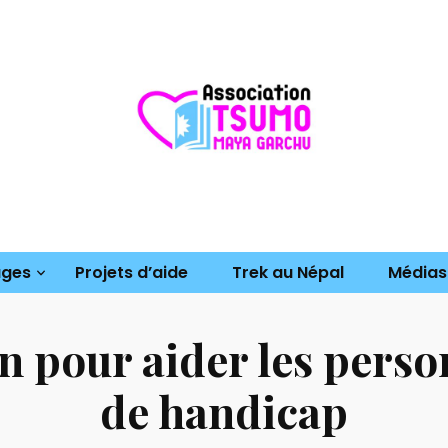
iation
Parrainages
Projets d’aide
Trek au 
 Tsumo Maya Gar
ages
Projets d’aide
Trek au Népal
Médias
 pour aider les perso
de handicap